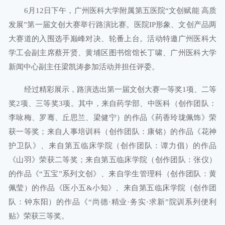
6月12日下午，广州医科大学附属第五医院“文创赋能 高质
发展”第一届文创大赛举行路演比赛。医院IP形象、文创产品两
大赛道的入围选手巅峰对决、轮番上台。活动特邀广州医科大
学工会副主席蔡开贤、黄埔区图书馆馆长丁啸、广州医科大学
新闻中心副主任梁凯涛参加活动并担任评委。
经过精彩展示，路演选出第一届文创大赛一等奖1项、二等
奖2项、三等奖3项。其中，来自药学部、中医科（创作团队：
李咏梅、罗骞、丘思兰、梁健宁）的作品《药香玲珑佩饰》荣
获一等奖；来自人事培训科（创作团队：康铭）的作品《花神
护卫队》、来自第五临床学院（创作团队：谭力倡）的作品
《山羽》荣获二等奖；来自第五临床学院（创作团队：张仪）
的作品《“五宝”系列文创》、来自学生管理科（创作团队：黄
佩莹）的作品《医小五&小知》、来自第五临床学院（创作团
队：钟东阳）的作品《“尚德·精业·务实·求新”院训系列便利
贴》荣获三等奖。