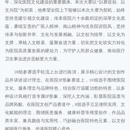
年，深化医院文化建设的重要载体。本次大赛以“以赛促创、以
文兴院”为初衷，他希望全院上下能够以本次大赛为契机，始终
坚持党建引领文化建设，传承医院六十余载积淀的深厚文化底
蕴，赓续宝贵的广医人精神、南山精神与优良院训院风，坚持
传承与创新并举、文化与发展相融。以文创为纽带、以文化为
支撑，厚植人文根基、凝聚奋进力量，切实把文化软实力转化
为医院高质量发展的硬动力，为守护人民群众健康、推动医疗
卫生事业进步贡献更大力量。
18组参赛选手轮流上台进行路演，展示精心设计的文创作
品并讲述设计理念。在医院IP形象赛道上，10组选手围绕医院
文化、服务理念与品牌特色，结合医疗温暖治愈的特质，以多
种设计风格打造专属IP形象，深挖人文内涵，彰显医院温度与
品牌风貌。在医院文创产品赛道中，8组选手立足便民实用、文
化赋能的理念，围绕医患服务、健康科普等维度创作，作品品
类丰富、兼具颜值与实用性，巧妙融合医院特色元素，以文创
赋能医疗服务，传递医院暖心底色。