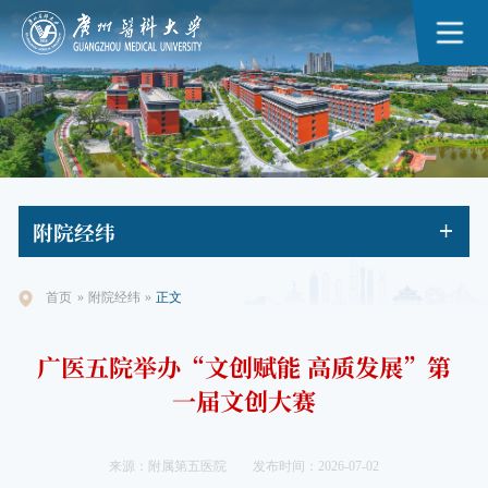
附院
经纬
首页
»
附院经纬
»
正文
广医五院举办“文创赋能 高质发展”第
一届文创大赛
来源：附属第五医院
发布时间：2026-07-02