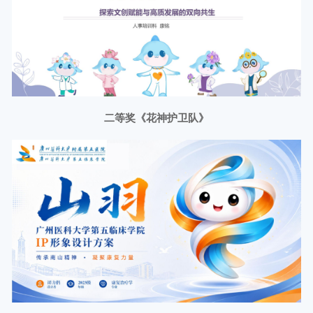
二等奖
《花神护卫队》