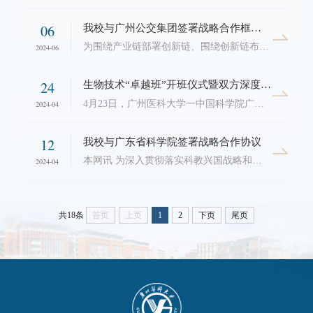
06
我校与广州公交集团签署战略合作框架协议
为围绕产业链部署创新链、围绕创新链布局资源链，有力地推动创新链、产业链、资金链、人才链深度融合，加快推进科技成果转移转化，更好地助力大湾区产业集聚和转型升级，6月6日，我校与广州公交集团战略合作协议签约仪式在番禺校区举行。学校领导唐小平书记、赵醒村校长、周麟副校长、付晓东副校长、公交集团李小军董事长、刘伟副总经理、林殿盛副总经理、陈江涛总经理助理以及双方相关职能部门负责人出席了签约仪式。唐小平书记主持签约仪式。...
2024-06
24
生物技术“卓越班”开班仪式暨双方深度合作推进座谈会在广州健康院举行
4月23日，广州医科大学一中国科学院广州生物医药与健康研究院联合生科院（下简称联合生科院）第六届生物技术“卓越班”开班仪式在中国科学院广州生物医药与健康研究院（下简称广州健康院）举行。学校领导唐小平、赵醒村、李建华、付晓东，广州健康院领导孙飞、张鸿翔、徐海、蔡陈崚，来自两个单位的学院和相关部门负责人以及2021级“卓越班”全体学生参加开班仪式。开班仪式由副校长李建华主持。开班仪式在广州健康院举行李建华副校长主持仪式2016年，...
2024-04
12
我校与广东省科学院签署战略合作协议
本网讯 为深入贯彻落实科教兴国战略和健康中国战略，抢抓粤港澳大湾区建设机遇，加快提升双方的综合实力，广州医科大学与广东省科学院开展战略合作，共同打造一流大学和一流研究机构，共同助力国家和区域新质生产力发展。签约仪式揭牌仪式4月11日下午，广东省科学院—广州医科大学战略合作框架协议签约仪式在我校番禺校区学术交流中心举行。广东省科学院党委书记廖兵，院长陈为民，副院长刘敏、李荣华，我校党委书记唐小平，校长赵醒村，...
2024-04
共18条
首页
上页
1
2
下页
尾页