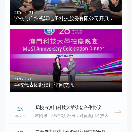
2026-04-24
学校与广州视源电子科技股份有限公司开展合作洽谈
2026-03-31
学校代表团赴澳门访问交流
28
我校与澳门科技大学续签合作协议
本网讯 2025年3月26日，时值澳门科技大学建校25周年校庆之际，我校副校长李建华教授、金域检验学院副院长邓小燕教授应邀访问澳门科技大学并续签两校交流合作协议。在澳门科技大学副校长谭广亨教授、医学院课程主任林德明教授的接待下，双方进行了合作洽谈，回顾了两校在科研协作、学术交流等领域取得的显著成果，并就未来在人才培养以及科研合作等方面达成共识。基于此，双方续签了交流合作协议，标志着合作进入新阶段。此次访问不仅巩固了两校的传统友谊，...
2025-03
广医与中科中山药物创新研究院开展战略合作