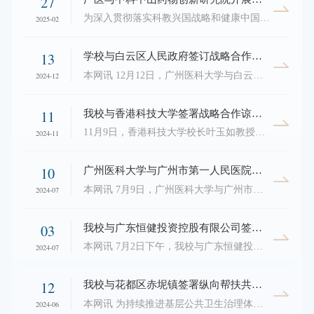
27
为深入贯彻落实科教兴国战略和健康中国战略，推动粤港澳大湾区生物医药产业发展，加快提升双方的综合实力，广州医科大学与中科中山药物创新研究院开展战略合作，共同打造一流大学和一流研究机构，共同助力国家和区域生物医药产业发展。签约仪式2月26日上午，广州医科大学-中科中山药物创新研究院战略合作框架协议签约仪式在广医番禺校区学术交流中心举行。中国科学院上海药物所所长、中科中山药物创新研究院院长李佳，中山市科学技术局副局长钟国强，...
2025-02
13
学校与白云区人民政府签订战略合作框架协议
本网讯 12月12日，广州医科大学与白云区人民政府战略合作框架协议签约仪式在白云区举行。双方将在医疗卫生服务、科研成果转化、健康产业拓展、技术人才培养、医工融合发展等领域开展全面合作。白云区卫生健康局与广州医科大学附属第三医院同时签署了委托管理广州市白云区妇幼保健院合作协议，共同促进医院高质量发展。白云区副区长陈永俊、广州医科大学副校长周麟分别代表双方签署战略合作框架协议白云区卫生健康局局长鲍涵慧、广医三院院长张振辉分别代表双方签署委托管理合作协议白云区委副书记、...
2024-12
11
我校与香港科技大学签署战略合作谅解备忘录
11月9日，香港科技大学校长叶玉如教授、深港脑科学创新研究院副院长陈宇教授访问我校。我校校长赵醒村教授、副校长胡丙杰教授、副校长李建华教授与来宾会见。港澳台事务办公室、发展规划处和科研处的相关负责人参与了座谈。会见期间，两校签署了《香港科技大学与广州医科大学合作谅解备忘录》。座谈交流会上，赵醒村校长表示我校一直致力于推动医学教育的创新性发展，并积极开展对外交流与合作。他指出，香港科技大学在科研、创业创新和教育领域的卓越成就广为人知，...
2024-11
10
广州医科大学与广州市第一人民医院签署全面深度合作协议
本网讯 7月9日，广州医科大学与广州市第一人民医院全面深度合作协议签约仪式在我校番禺校区举行。通过全面深度合作，双方期待在一流人才培养、一流平台建设、一流成果产出上取得新突破，助推广州医科大学“双一流”建设和广州市第一人民医院高水平医院建设。签约仪式广州市卫健委党组成员、市管一级调研员胡文魁，广州市教育局市管一级调研员林平，以及签约双方领导出席仪式。仪式由广州医科大学副校长付晓东主持。在出席领导共同见证下，...
2024-07
03
我校与广东恒健投资控股有限公司签署战略合作框架协议
本网讯 7月2日下午，我校与广东恒健投资控股有限公司（下称“恒健控股公司”）战略合作框架协议签约仪式在番禺校区举行。学校党委书记唐小平，校长赵醒村，副校长周麟、付晓东，附属第二医院院长肖国宏，恒健控股公司董事长唐军、纪委书记李彪、副总经理叶仲豪，以及双方相关职能部门负责人出席签约仪式。唐小平书记主持签约仪式。会议现场唐小平书记讲话唐小平书记在讲话中表示，与恒健控股公司的战略合作，将全面开启双方交流合作新篇章，...
2024-07
12
我校与花都区赤坭镇签署纵向帮扶共建协议书
本网讯 为持续推进基层公共卫生治理体系建设，聚焦“百千万工程”和“创建美丽中国示范镇、绿色低碳先行镇”等一系列美丽建设，6月7日，赤坭镇举办推动“百千万工程”暨共建“五好”基层公卫委，共促健康赤坭出新彩活动，学校党委常委、副校长、工会主席周麟、工会副主席蔡开贤和附三院党委副书记、工会主席刘丹出席活动。根据《关于开展市域内结对互促纵向帮扶推动区域联动发展工作方案》要求，花都区赤坭镇为我校纵向互促帮扶点。...
2024-06