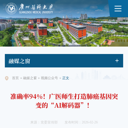
融媒
之窗
首页
»
融媒之窗
»
视频公众号
»
正文
准确率94%！广医师生打造肺癌基因突
变的“AI解码器”！
来源：党委宣传部
发布时间：2026-02-26