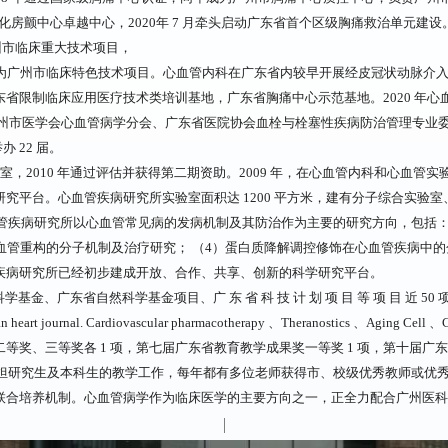
化房颤中心卓越中心，2020年 7 月牵头启动广东省首个区级胸痛救治单元建设
州市临床重大技术项目，
列为广州市临床特色技术项目。心血管内科在广东省内较早开展经皮冠状动脉介
省限制临床应用医疗技术类培训基地，广东省胸痛中心示范基地。2020 年心
广州市医学会心血管病学分会、广东省医院协会血栓与栓塞性疾病防治管理专业
办 22 届。
实验室，2010 年通过评估并获得第二期资助。2009 年，在心血管内科和心血
究平台。心血管疾病研究所实验室面积达 1200 平方米，建有分子综合实验
血管疾病研究所以心血管常见病的发病机制及其防治作为主要的研究方向，包括：
血管重构的分子机制及治疗研究； （4）蛋白质降解调控修饰在心血管疾病中
疾病研究所已经初步建成开放、合作、共享、创新的科学研究平台。
然科学基金项目、广 东 省 科 技 计 划 项 目 等 项 目 近 50 项 ； 在 Blood 、
opean heart journal. Cardiovascular pharmacotherapy 、Theranostics 、Agin
等奖、三等奖各 1 项，第七届广东省教育教学成果奖一等奖 1 项，第十届广东省
承担研究生及本科生的教学工作，每年都有多位老师获得市、校级优秀教师或优秀
合培养机制。心血管病学作为临床医学的主要方向之一，正全力配合广州医科大