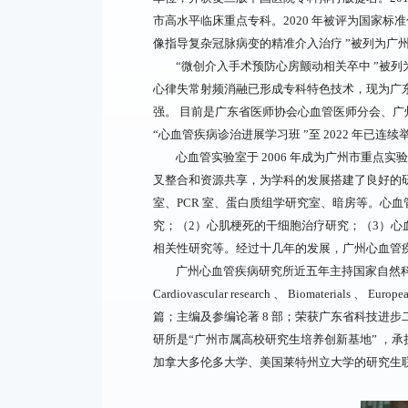
市高水平临床重点专科。2020 年被评为国家标准
像指导复杂冠脉病变的精准介入治疗 ”被列为广
“微创介入手术预防心房颤动相关卒中 ”被
心律失常射频消融已形成专科特色技术，现为广东
强。 目前是广东省医师协会心血管医师分会、
“心血管疾病诊治进展学习班 ”至 2022 年已连续举
心血管实验室于 2006 年成为广州市重点
叉整合和资源共享，为学科的发展搭建了良好的研
室、PCR 室、蛋白质组学研究室、暗房等。心
究；（2）心肌梗死的干细胞治疗研究；（3）心
相关性研究等。经过十几年的发展，广州心血管
广州心血管疾病研究所近五年主持国家自然科学基金、广东省自
Cardiovascular research 、 Biomaterials 、 Eur
篇；主编及参编论著 8 部；荣获广东省科技进步二
研所是“广州市属高校研究生培养创新基地” ，
加拿大多伦多大学、美国莱特州立大学的研究生联