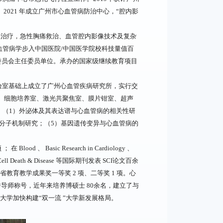
。2021 年成立广州市心血管病防治中心，“腔内影
入治疗，急性胸痛救治、血管腔内影像技术及复杂
血管病学步入中国医院/中国医学院校科技量值百
委员会主任委员单位。承办的国家级继续教育项目
管实验室基础上成立了广州心血管疾病研究所，实行交
室、细胞培养室、激光共聚焦室、膜片钳室、超声
 （1）外泌体及其表达谱与心血管病的相关性研
的分子机制研究；（5）基因遗传变异与心血管病的
 Basic Research in Cardiology 、
g Cell 、Cell Death & Disease 等国际期刊发表 SCI论文百余
教育教学成果奖一等奖 2 项、二等奖 1 项。心
导师称号，近年来培养博硕士 80余名，建立了与
学加快构建“双一流 ”大学新发展格局。