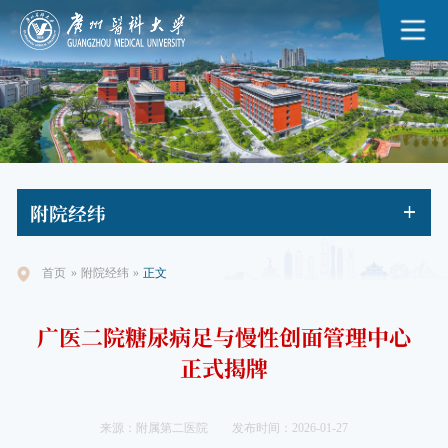
附院
经纬
首页
»
附院经纬
»
正文
广医二院糖尿病足与慢性创面管理中心
正式揭牌
来源：附属第二医院
发布时间：2026-01-27