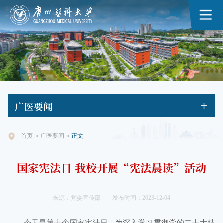
广医
要闻
首页
»
广医要闻
»
正文
国家宪法日 我校开展“宪法晨读”活动
来源：党委宣传部
发布时间：2023-12-04
今天是第十个国家宪法日。为深入学习贯彻党的二十大精