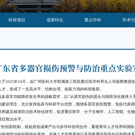
科研项目
成果转化
重点学科
学术刊
广东省多器官损伤预警与防治重点实验
于2025年10月，由广州医科大学附属第三医院重症医学科带头人张振辉教授
人才，形成了一支高水平、结构合理、创新力强的科研集群。
低多器官功能障碍发生率的战略需求，以“从器官损伤的源头与级联演化规律入
”的建设理念，充分发挥临床与科研平台优势，围绕多器官损伤预警、免疫代谢
统构建及精准防治技术转化研究，促进重症医学、分子生物学、人工智能、生物
重症救治水平。
争”的创新机制，鼓励原创成果产出与多学科协同合作，重视青年人才培养和国
与精准防治的创新转化基地、卓越人才培养基地以及国家重症医学知识创新体系