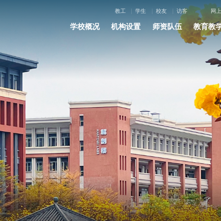
教工
学生
校友
访客
网
学校概况
机构设置
师资队伍
教育教