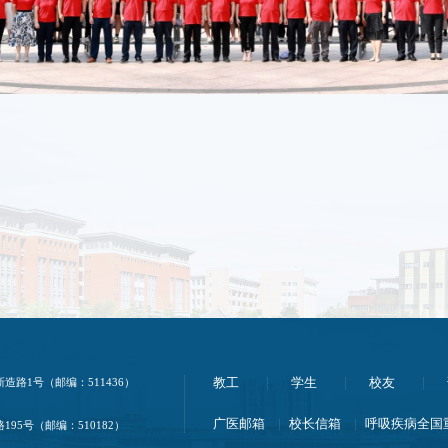
路1号（邮编：511436）
教工
学生
校友
广医邮箱
校长信箱
呼吸疾病全国
95号（邮编：510182）