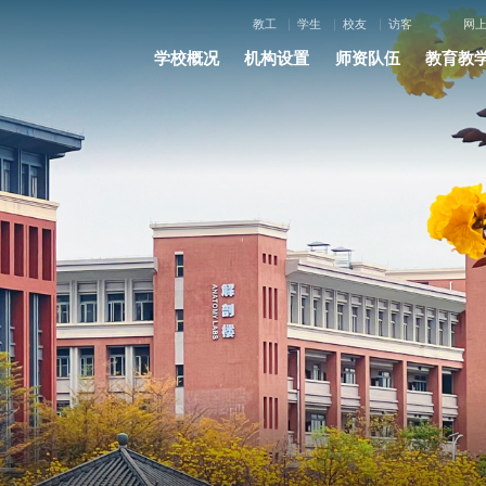
教工
学生
校友
访客
网
学校概况
机构设置
师资队伍
教育教